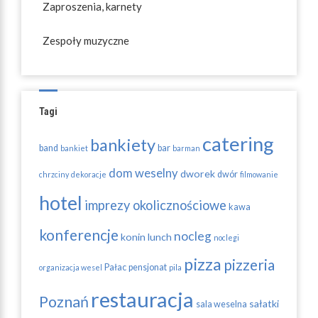
Zaproszenia, karnety
Zespoły muzyczne
Tagi
catering
bankiety
band
bar
bankiet
barman
dom weselny
dworek
dwór
chrzciny
dekoracje
filmowanie
hotel
imprezy okolicznościowe
kawa
konferencje
nocleg
konin
lunch
noclegi
pizza
pizzeria
Pałac
pensjonat
organizacja wesel
pila
restauracja
Poznań
sałatki
sala weselna