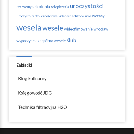
uroczystości
szkolenia
Szamotuły
telepizzeria
wczasy
uroczystości okolicznościowe
video
videofilmowanie
wesela
wesele
wideofilmowanie
wrocław
ślub
wypoczynek
zespół na wesele
Zakładki
Blog kulinarny
Księgowość JDG
Technika filtracyjna H2O