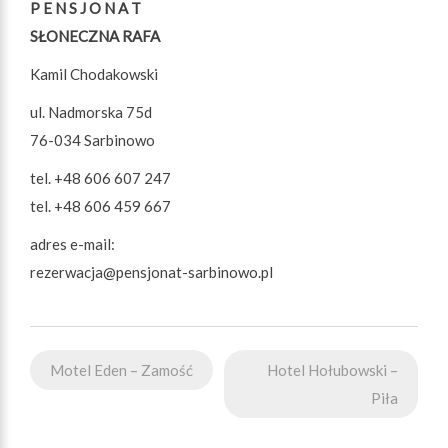
P E N S J O N A T
SŁONECZNA RAFA
Kamil Chodakowski
ul. Nadmorska 75d
76-034 Sarbinowo
tel. +48 606 607 247
tel. +48 606 459 667
adres e-mail:
rezerwacja@pensjonat-sarbinowo.pl
Nawigacja
Motel Eden – Zamość
Hotel Hołubowski –
wpisu
Piła