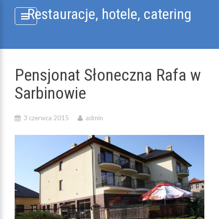
Skip
Restauracje, hotele, catering
to
content
Pensjonat Słoneczna Rafa w
Sarbinowie
3 czerwca 2015
admin