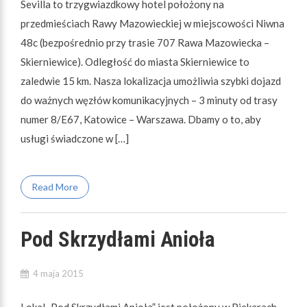
Sevilla to trzygwiazdkowy hotel położony na
przedmieściach Rawy Mazowieckiej w miejscowości Niwna
48c (bezpośrednio przy trasie 707 Rawa Mazowiecka –
Skierniewice). Odległość do miasta Skierniewice to
zaledwie 15 km. Nasza lokalizacja umożliwia szybki dojazd
do ważnych węzłów komunikacyjnych – 3 minuty od trasy
numer 8/E67, Katowice – Warszawa. Dbamy o to, aby
usługi świadczone w […]
Read More
Pod Skrzydłami Anioła
4 maja 2015
Lokal „Pod Skrzydłami Anioła” jest położony w Piekarach