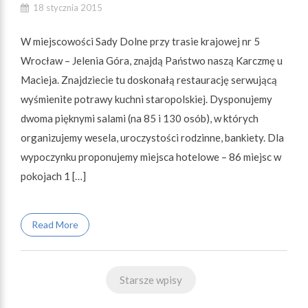
18 stycznia 2015
W miejscowości Sady Dolne przy trasie krajowej nr 5
Wrocław – Jelenia Góra, znajdą Państwo naszą Karczmę u
Macieja. Znajdziecie tu doskonałą restaurację serwującą
wyśmienite potrawy kuchni staropolskiej. Dysponujemy
dwoma pięknymi salami (na 85 i 130 osób), w których
organizujemy wesela, uroczystości rodzinne, bankiety. Dla
wypoczynku proponujemy miejsca hotelowe – 86 miejsc w
pokojach 1 […]
Read More
Nawigacja
Starsze wpisy
po