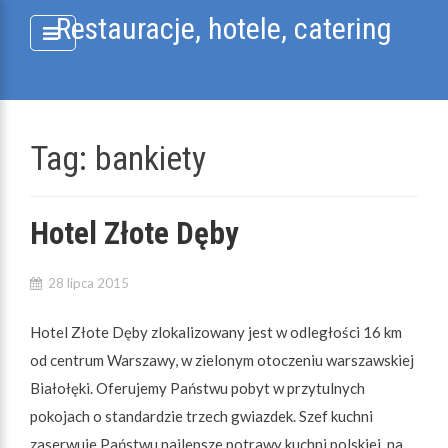
Skip
Restauracje, hotele, catering
to
content
Tag:
bankiety
Hotel Złote Dęby
28 lipca 2015
Hotel Złote Dęby zlokalizowany jest w odległości 16 km
od centrum Warszawy, w zielonym otoczeniu warszawskiej
Białołęki. Oferujemy Państwu pobyt w przytulnych
pokojach o standardzie trzech gwiazdek. Szef kuchni
zaserwuje Państwu najlepsze potrawy kuchni polskiej, na