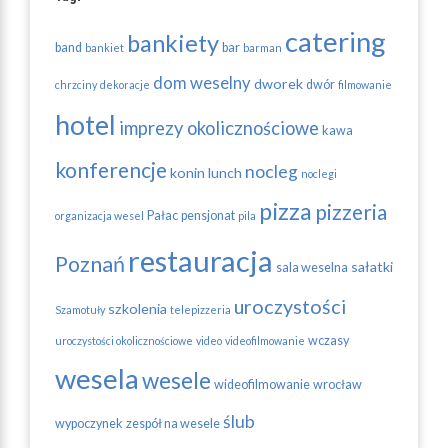
catering
bankiety
band
bar
bankiet
barman
dom weselny
dworek
dwór
chrzciny
dekoracje
filmowanie
hotel
imprezy okolicznościowe
kawa
konferencje
nocleg
konin
lunch
noclegi
pizza
pizzeria
Pałac
pensjonat
organizacja wesel
pila
restauracja
Poznań
sałatki
sala weselna
uroczystości
szkolenia
Szamotuły
telepizzeria
wczasy
uroczystości okolicznościowe
video
videofilmowanie
wesela
wesele
wideofilmowanie
wrocław
ślub
wypoczynek
zespół na wesele