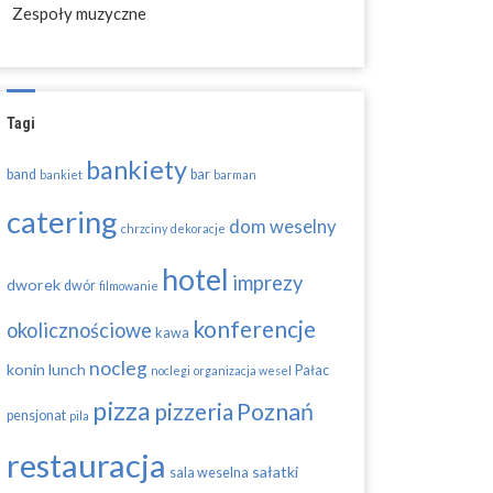
Zespoły muzyczne
Tagi
bankiety
band
bar
bankiet
barman
catering
dom weselny
chrzciny
dekoracje
hotel
imprezy
dworek
dwór
filmowanie
konferencje
okolicznościowe
kawa
nocleg
konin
lunch
Pałac
noclegi
organizacja wesel
pizza
pizzeria
Poznań
pensjonat
pila
restauracja
sałatki
sala weselna