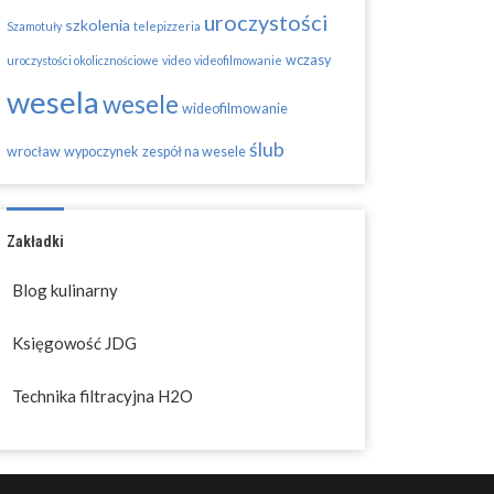
uroczystości
szkolenia
Szamotuły
telepizzeria
wczasy
uroczystości okolicznościowe
video
videofilmowanie
wesela
wesele
wideofilmowanie
ślub
wrocław
wypoczynek
zespół na wesele
Zakładki
Blog kulinarny
Księgowość JDG
Technika filtracyjna H2O