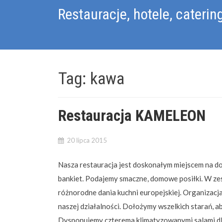
Skip
Restauracje, hotele, caterin
to
content
Tag:
kawa
Restauracja KAMELEON
20 lipca 2015
Nasza restauracja jest doskonałym miejscem na do
bankiet. Podajemy smaczne, domowe posiłki. W ze
różnorodne dania kuchni europejskiej. Organizacj
naszej działalności. Dołożymy wszelkich starań, 
Dysponujemy czterema klimatyzowanymi salami dla