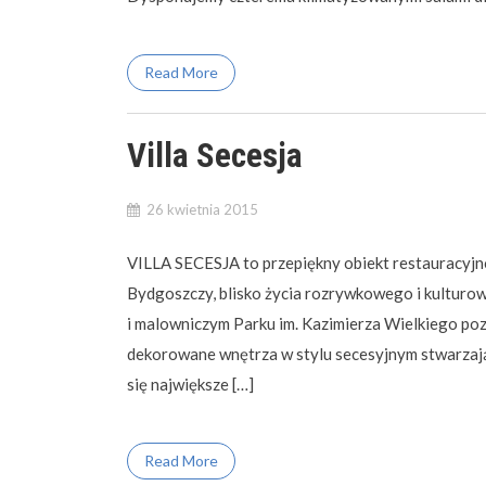
Read More
Villa Secesja
26 kwietnia 2015
VILLA SECESJA to przepiękny obiekt restauracyjn
Bydgoszczy, blisko życia rozrywkowego i kulturo
i malowniczym Parku im. Kazimierza Wielkiego po
dekorowane wnętrza w stylu secesyjnym stwarzają
się największe […]
Read More