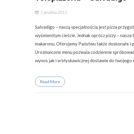
5 grudnia 2011
Salvadigo – naszą specjalnością jest pizza przyg
wyśmienitym cieście. Jednak oprócz pizzy – nasza t
makaronu. Oferujemy Państwu także doskonałe i po
Urozmaicone menu pozwala codziennie spróbować 
wynos jak i w błyskawicznej dostawie do twojego 
Read More