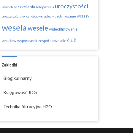
uroczystości
szkolenia
Szamotuły
telepizzeria
wczasy
uroczystości okolicznościowe
video
videofilmowanie
wesela
wesele
wideofilmowanie
ślub
wrocław
wypoczynek
zespół na wesele
Zakładki
Blog kulinarny
Księgowość JDG
Technika filtracyjna H2O