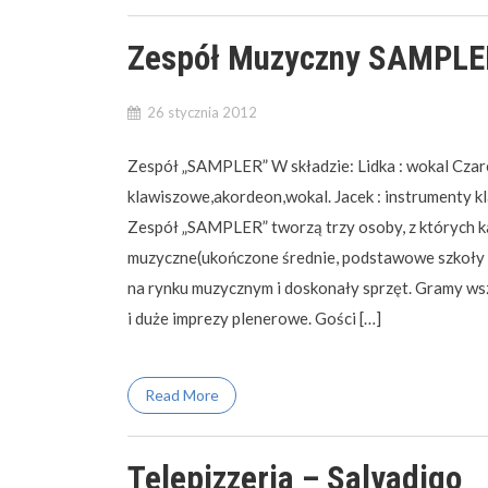
Zespół Muzyczny SAMPLE
26 stycznia 2012
Zespół „SAMPLER” W składzie: Lidka : wokal Czare
klawiszowe,akordeon,wokal. Jacek : instrumenty k
Zespół „SAMPLER” tworzą trzy osoby, z których 
muzyczne(ukończone średnie, podstawowe szkoły 
na rynku muzycznym i doskonały sprzęt. Gramy wsz
i duże imprezy plenerowe. Gości […]
Read More
Telepizzeria – Salvadigo