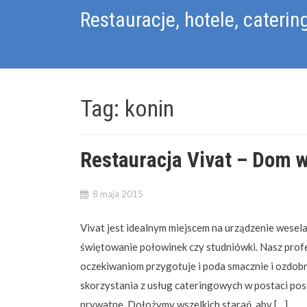
Skip
Restauracje, hotele, caterin
to
content
Tag:
konin
Restauracja Vivat – Dom 
8 maja 2015
Vivat jest idealnym miejscem na urządzenie wesela,
świętowanie połowinek czy studniówki. Nasz pro
oczekiwaniom przygotuje i poda smacznie i ozdo
skorzystania z usług cateringowych w postaci posił
prywatne. Dołożymy wszelkich starań, aby […]