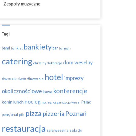
Zespoły muzyczne
Tagi
bankiety
band
bar
bankiet
barman
catering
dom weselny
chrzciny
dekoracje
hotel
imprezy
dworek
dwór
filmowanie
konferencje
okolicznościowe
kawa
nocleg
konin
lunch
Pałac
noclegi
organizacja wesel
pizza
pizzeria
Poznań
pensjonat
pila
restauracja
sałatki
sala weselna