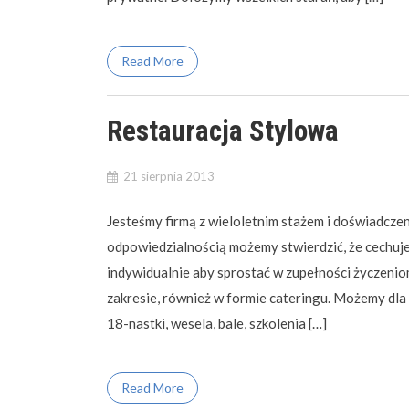
Read More
Restauracja Stylowa
21 sierpnia 2013
Jesteśmy firmą z wieloletnim stażem i doświadczeni
odpowiedzialnością możemy stwierdzić, że cechuj
indywidualnie aby sprostać w zupełności życzeni
zakresie, również w formie cateringu. Możemy dla 
18-nastki, wesela, bale, szkolenia […]
Read More