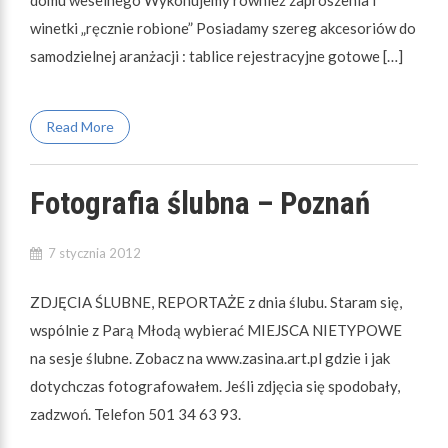
winetki „ręcznie robione” Posiadamy szereg akcesoriów do
samodzielnej aranżacji : tablice rejestracyjne gotowe […]
Read More
Fotografia ślubna – Poznań
7 stycznia 2012
ZDJĘCIA ŚLUBNE, REPORTAŻE z dnia ślubu. Staram się,
wspólnie z Parą Młodą wybierać MIEJSCA NIETYPOWE
na sesje ślubne. Zobacz na www.zasina.art.pl gdzie i jak
dotychczas fotografowałem. Jeśli zdjęcia się spodobały,
zadzwoń. Telefon 501 34 63 93.