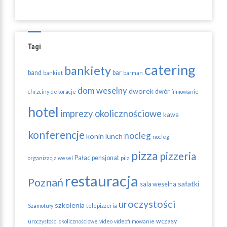
Tagi
catering
bankiety
band
bar
bankiet
barman
dom weselny
dworek
dwór
chrzciny
dekoracje
filmowanie
hotel
imprezy okolicznościowe
kawa
konferencje
nocleg
konin
lunch
noclegi
pizza
pizzeria
Pałac
pensjonat
organizacja wesel
pila
restauracja
Poznań
sałatki
sala weselna
uroczystości
szkolenia
Szamotuły
telepizzeria
wczasy
uroczystości okolicznościowe
video
videofilmowanie