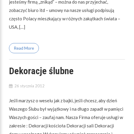
jesteśmy firmą „znikąd” – można do nas przyjechać,
zobaczyć biuro itd – umowy na nasze usługi podpisują
często Polacy mieszkający w różnych zakątkach świata –
USA, […]
Read More
Dekoracje ślubne
26 stycznia 2012
Jeśli marzysz o weselu jak z bajki, jeśli chcesz, aby dzień
Waszego Ślubu był wyjątkowy i na długo zapadł w pamięci
Waszych gości – zaufaj nam. Nasza Firma oferuje usługi w
zakresie : Dekoracji kościoła Dekoracji sali Dekoracji
domu weselnego Wykonujemy również zaproszenia i