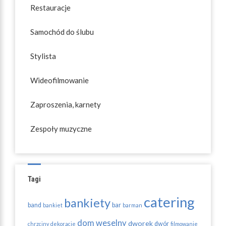
Restauracje
Samochód do ślubu
Stylista
Wideofilmowanie
Zaproszenia, karnety
Zespoły muzyczne
Tagi
catering
bankiety
band
bar
bankiet
barman
dom weselny
dworek
dwór
chrzciny
dekoracje
filmowanie