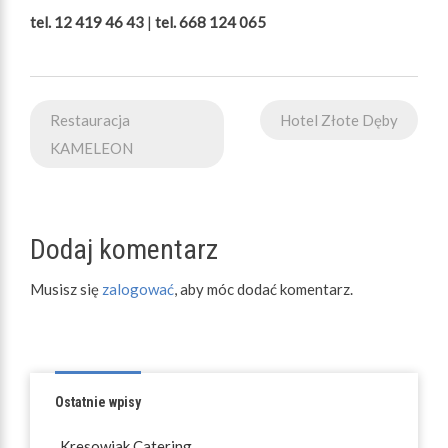
tel. 12 419 46 43
|
tel. 668 124 065
Nawigacja
Restauracja
Hotel Złote Dęby
wpisu
KAMELEON
Dodaj komentarz
Musisz się
zalogować
, aby móc dodać komentarz.
Ostatnie wpisy
Kresowiak Catering