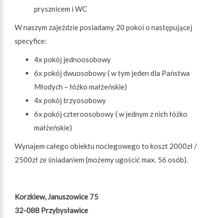
prysznicem i WC
W naszym zajeździe posiadamy 20 pokoi o następującej
specyfice:
4x pokój jednoosobowy
6x pokój dwuosobowy ( w tym jeden dla Państwa
Młodych – łóżko małżeńskie)
4x pokój trzyosobowy
6x pokój czteroosobowy ( w jednym z nich łóżko
małżeńskie)
Wynajem całego obiektu noclegowego to koszt 2000zł /
2500zł ze śniadaniem (możemy ugościć max. 56 osób).
Korzkiew, Januszowice 75
32-088 Przybysławice