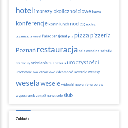
hotel
imprezy okolicznościowe
kawa
konferencje
nocleg
konin
lunch
noclegi
pizza
pizzeria
Pałac
pensjonat
organizacja wesel
pila
restauracja
Poznań
sałatki
sala weselna
uroczystości
szkolenia
Szamotuły
telepizzeria
wczasy
uroczystości okolicznościowe
video
videofilmowanie
wesela
wesele
wideofilmowanie
wrocław
ślub
wypoczynek
zespół na wesele
Zakładki