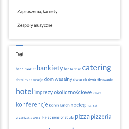
Zaproszenia, karnety
Zespoły muzyczne
Tagi
catering
bankiety
band
bar
bankiet
barman
dom weselny
dworek
dwór
chrzciny
dekoracje
filmowanie
hotel
imprezy okolicznościowe
kawa
konferencje
nocleg
konin
lunch
noclegi
pizza
pizzeria
Pałac
pensjonat
organizacja wesel
pila