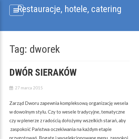
Skip
Restauracje, hotele, catering
to
content
Tag:
dworek
DWÓR SIERAKÓW
27 marca 2015
Zarząd Dworu zapewnia kompleksową organizację wesela
w dowolnym stylu. Czy to wesele tradycyjne, tematyczne
czy w plenerze z radością dołożymy wszelkich starań, aby
zaspokoić Państwa oczekiwania na każdym etapie
przygotowań. Bogate i wyselekcjonowane menu, zaspokoi