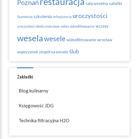
restauracja
Poznań
sałatki
sala weselna
uroczystości
szkolenia
Szamotuły
telepizzeria
wczasy
uroczystości okolicznościowe
video
videofilmowanie
wesela
wesele
wideofilmowanie
wrocław
ślub
wypoczynek
zespół na wesele
Zakładki
Blog kulinarny
Księgowość JDG
Technika filtracyjna H2O