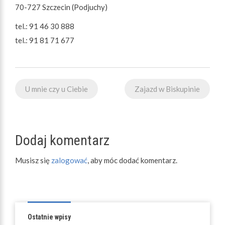
70-727 Szczecin (Podjuchy)
tel.: 91 46 30 888
tel.: 91 81 71 677
Nawigacja
U mnie czy u Ciebie
Zajazd w Biskupinie
wpisu
Dodaj komentarz
Musisz się
zalogować
, aby móc dodać komentarz.
Ostatnie wpisy