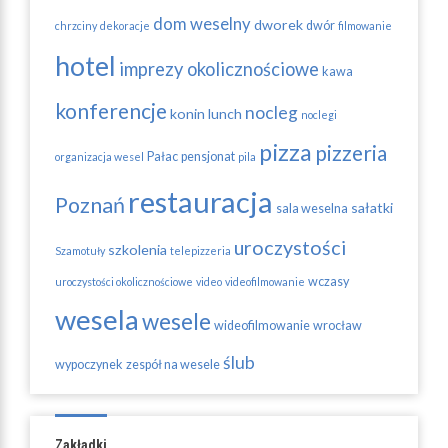
dom weselny
dworek
dwór
chrzciny
dekoracje
filmowanie
hotel
imprezy okolicznościowe
kawa
konferencje
nocleg
konin
lunch
noclegi
pizza
pizzeria
Pałac
pensjonat
organizacja wesel
pila
restauracja
Poznań
sałatki
sala weselna
uroczystości
szkolenia
Szamotuły
telepizzeria
wczasy
uroczystości okolicznościowe
video
videofilmowanie
wesela
wesele
wideofilmowanie
wrocław
ślub
wypoczynek
zespół na wesele
Zakładki