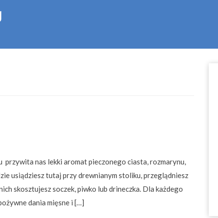
g
przywita nas lekki aromat pieczonego ciasta, rozmarynu,
dzie usiądziesz tutaj przy drewnianym stoliku, przeglądniesz
ich skosztujesz soczek, piwko lub drineczka. Dla każdego
pożywne dania mięsne i […]