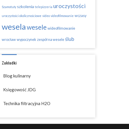
uroczystości
szkolenia
Szamotuły
telepizzeria
wczasy
uroczystości okolicznościowe
video
videofilmowanie
wesela
wesele
wideofilmowanie
ślub
wrocław
wypoczynek
zespół na wesele
Zakładki
Blog kulinarny
Księgowość JDG
Technika filtracyjna H2O