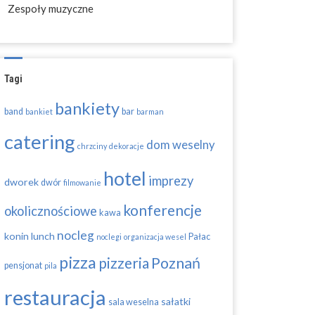
Zespoły muzyczne
Tagi
bankiety
band
bar
bankiet
barman
catering
dom weselny
chrzciny
dekoracje
hotel
imprezy
dworek
dwór
filmowanie
konferencje
okolicznościowe
kawa
nocleg
konin
lunch
Pałac
noclegi
organizacja wesel
pizza
pizzeria
Poznań
pensjonat
pila
restauracja
sałatki
sala weselna