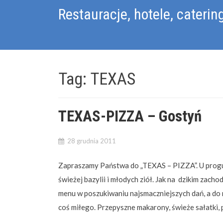
Skip
Restauracje, hotele, caterin
to
content
Tag:
TEXAS
TEXAS-PIZZA – Gostyń
28 grudnia 2011
Zapraszamy Państwa do „TEXAS – PIZZA”. U progu 
świeżej bazylii i młodych ziół. Jak na dzikim zacho
menu w poszukiwaniu najsmaczniejszych dań, a do n
coś miłego. Przepyszne makarony, świeże sałatki, 