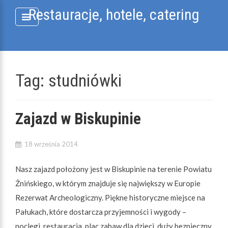
Skip
Restauracje, hotele, catering
to
content
Tag:
studniówki
Zajazd w Biskupinie
18 września 2014
Nasz zajazd położony jest w Biskupinie na terenie Powiatu
Żnińskiego, w którym znajduje się największy w Europie
Rezerwat Archeologiczny. Piękne historyczne miejsce na
Pałukach, które dostarcza przyjemności i wygody –
noclegi, restauracja, plac zabaw dla dzieci, duży bezpieczny