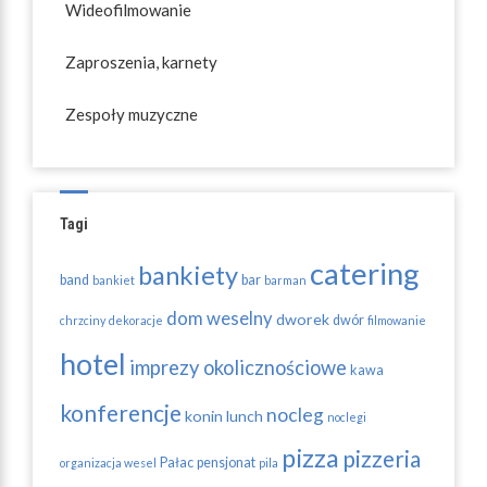
Wideofilmowanie
Zaproszenia, karnety
Zespoły muzyczne
Tagi
catering
bankiety
band
bar
bankiet
barman
dom weselny
dworek
dwór
chrzciny
dekoracje
filmowanie
hotel
imprezy okolicznościowe
kawa
konferencje
nocleg
konin
lunch
noclegi
pizza
pizzeria
Pałac
pensjonat
organizacja wesel
pila