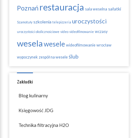
restauracja
Poznań
sałatki
sala weselna
uroczystości
szkolenia
Szamotuły
telepizzeria
wczasy
uroczystości okolicznościowe
video
videofilmowanie
wesela
wesele
wideofilmowanie
wrocław
ślub
wypoczynek
zespół na wesele
Zakładki
Blog kulinarny
Księgowość JDG
Technika filtracyjna H2O