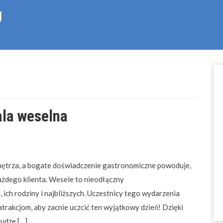
g
ala weselna
nętrza, a bogate doświadczenie gastronomiczne powoduje,
żdego klienta. Wesele to nieodłączny
 ich rodziny i najbliższych. Uczestnicy tego wydarzenia
atrakcjom, aby zacnie uczcić ten wyjątkowy dzień! Dzięki
łudze […]