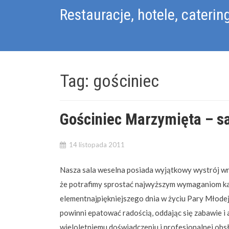
Skip
Restauracje, hotele, caterin
to
content
Tag:
gościniec
Gościniec Marzymięta – s
14 listopada 2011
Nasza sala weselna posiada wyjątkowy wystrój w
że potrafimy sprostać najwyższym wymaganiom ka
elementnajpiękniejszego dnia w życiu Pary Młodej,
powinni epatować radością, oddając się zabawie i 
wieloletniemu doświadczeniu i profesjonalnej obs