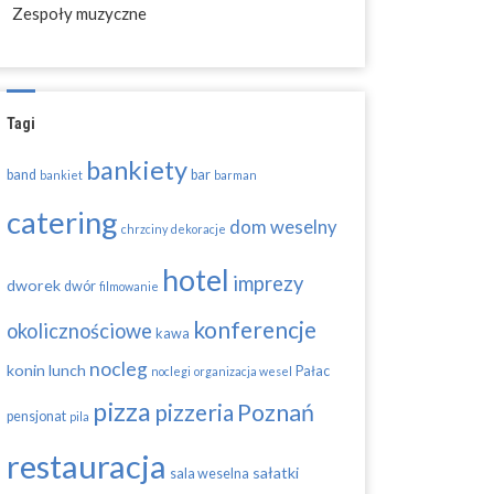
Zespoły muzyczne
Tagi
bankiety
band
bar
bankiet
barman
catering
dom weselny
chrzciny
dekoracje
hotel
imprezy
dworek
dwór
filmowanie
konferencje
okolicznościowe
kawa
nocleg
konin
lunch
Pałac
noclegi
organizacja wesel
pizza
pizzeria
Poznań
pensjonat
pila
restauracja
sałatki
sala weselna