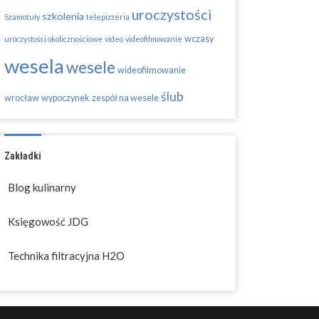
uroczystości
szkolenia
Szamotuły
telepizzeria
wczasy
uroczystości okolicznościowe
video
videofilmowanie
wesela
wesele
wideofilmowanie
ślub
wrocław
wypoczynek
zespół na wesele
Zakładki
Blog kulinarny
Księgowość JDG
Technika filtracyjna H2O