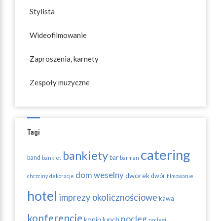
Stylista
Wideofilmowanie
Zaproszenia, karnety
Zespoły muzyczne
Tagi
catering
bankiety
band
bar
bankiet
barman
dom weselny
dworek
dwór
chrzciny
dekoracje
filmowanie
hotel
imprezy okolicznościowe
kawa
konferencje
nocleg
konin
lunch
noclegi