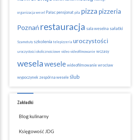
pizza
pizzeria
Pałac
pensjonat
organizacja wesel
pila
restauracja
Poznań
sałatki
sala weselna
uroczystości
szkolenia
Szamotuły
telepizzeria
wczasy
uroczystości okolicznościowe
video
videofilmowanie
wesela
wesele
wideofilmowanie
wrocław
ślub
wypoczynek
zespół na wesele
Zakładki
Blog kulinarny
Księgowość JDG