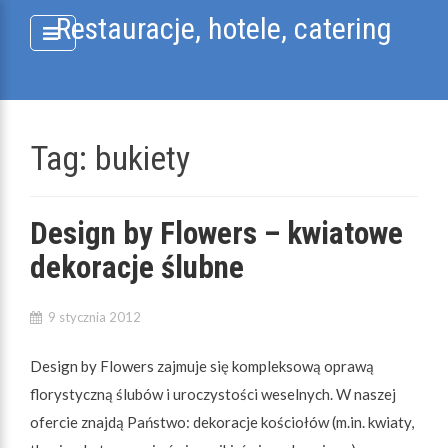
Skip
Restauracje, hotele, catering
to
content
Tag:
bukiety
Design by Flowers – kwiatowe
dekoracje ślubne
9 stycznia 2012
Design by Flowers zajmuje się kompleksową oprawą
florystyczną ślubów i uroczystości weselnych. W naszej
ofercie znajdą Państwo: dekoracje kościołów (m.in. kwiaty,