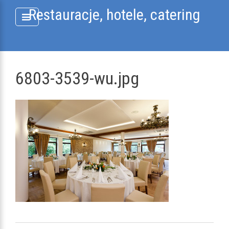
Skip
Restauracje, hotele, catering
to
content
6803-3539-wu.jpg