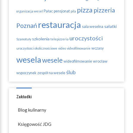
pizza
pizzeria
Pałac
pensjonat
organizacja wesel
pila
restauracja
Poznań
sałatki
sala weselna
uroczystości
szkolenia
Szamotuły
telepizzeria
wczasy
uroczystości okolicznościowe
video
videofilmowanie
wesela
wesele
wideofilmowanie
wrocław
ślub
wypoczynek
zespół na wesele
Zakładki
Blog kulinarny
Księgowość JDG