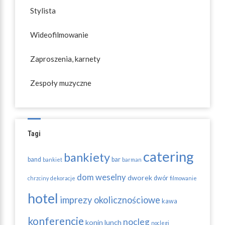
Stylista
Wideofilmowanie
Zaproszenia, karnety
Zespoły muzyczne
Tagi
catering
bankiety
band
bar
bankiet
barman
dom weselny
dworek
dwór
chrzciny
dekoracje
filmowanie
hotel
imprezy okolicznościowe
kawa
konferencje
nocleg
konin
lunch
noclegi