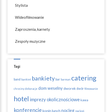
Stylista
Wideofilmowanie
Zaproszenia, karnety
Zespoły muzyczne
Tagi
catering
bankiety
band
bar
bankiet
barman
dom weselny
dworek
dwór
chrzciny
dekoracje
filmowanie
hotel
imprezy okolicznościowe
kawa
konferencje
nocleg
konin
lunch
noclegi