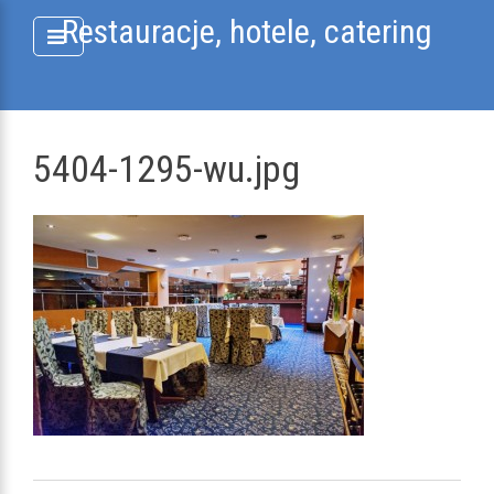
Skip
Restauracje, hotele, catering
to
content
5404-1295-wu.jpg