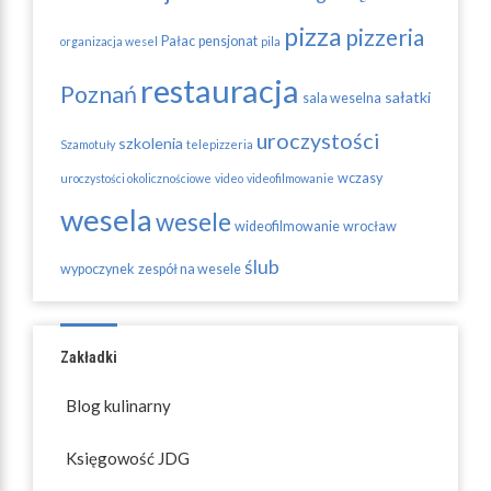
pizza
pizzeria
Pałac
pensjonat
organizacja wesel
pila
restauracja
Poznań
sałatki
sala weselna
uroczystości
szkolenia
Szamotuły
telepizzeria
wczasy
uroczystości okolicznościowe
video
videofilmowanie
wesela
wesele
wideofilmowanie
wrocław
ślub
wypoczynek
zespół na wesele
Zakładki
Blog kulinarny
Księgowość JDG